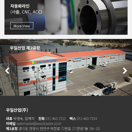
자동화라인
(사출, CNC, ACC)
More View
우일산업 제2공장
우일산업(주)
대표
박영숙, 임재각
전화
031-468-7312
팩스
031-468-7334
이메일
webmaster@wooilcaster.co.kr
제1공장
경기도 안양시 만안구 덕천로 72번길 27(안양7동 196-18)