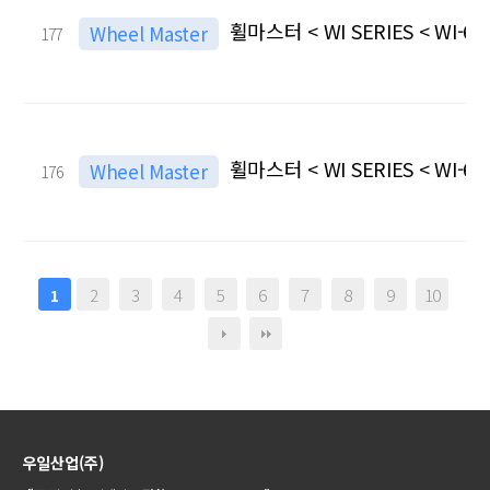
휠마스터 < WI SERIES < WI-60
Wheel Master
177
휠마스터 < WI SERIES < WI-60
Wheel Master
176
2
3
4
5
6
7
8
9
10
1
우일산업(주)