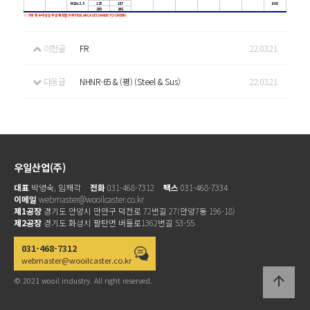
M20x2.5
125
187
800
200
262
※ 기타 특수사양은 주문제작함(PARTICULAR CASE IS MADE-TO-ORDER)
이전글
FR
22.03.21
다음글
NHNR-65 & (평) (Steel & Sus)
22.03.21
우일산업(주)
대표
박영숙, 임재각
전화
031-468-7312
팩스
031-468-7334
이메일
webmaster@wooilcaster.co.kr
제1공장
경기도 안양시 만안구 덕천로 72번길 27(안양7동 196-18)
제2공장
경기도 화성시 팔탄면 버들로1362번길 53-55
031-468-7312
webmaster@wooilcaster.co.kr
arrow_upward
© 2021 wooil industry. All right reserved.