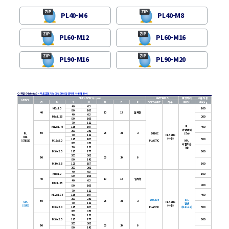
PL40-M6
PL40-M8
PL60-M12
PL60-M16
PL90-M16
PL90-M20
⊙ 재질 (Material)
•
각도조절기능이 있어 바닥경사면 사용에 용이
DIMENSIONS(m/m)
MATERIALS
표면처리
허용하중
MODEL
Ø
M
S
H
N
B
P
BOLT&NUT
하부
FINSH
4EA/kg
40
63
M6x1.0
100
80
103
40
10
13
일체형
40
63
M8x1.25
200
80
103
70
122
PL
M12x1.75
115
167
400
아연백색
200
252
60
26
24
2
PL
SM10C
(Zn)
70
122
PLASTIC
NPL
(사출)
115
167
500
(STEEL)
M16x2.0
PLASTIC
NPL
200
252
니켈도금
70
132
(Ni)
M16x2.0
115
177
600
200
262
90
26
30
6
80
142
M20x2.5
125
187
800
200
262
40
63
M6x1.0
100
80
103
40
10
13
일체형
40
63
M8x1.25
200
80
103
70
122
M12x1.75
115
167
400
200
252
SUS304
SPL
60
26
24
2
SPL
PLASTIC
70
122
일반
(SUS)
(사출)
M16x2.0
115
167
PLASTIC
(Natural)
500
200
252
70
132
M16x2.0
115
177
600
200
262
90
26
30
6
80
142