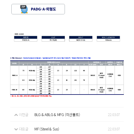
PADG-A-외형도
⊙ 재질 (Material)
•
적은 토크로 높낮이 조절 용이 /
일반 볼트보다 약 50% 이상의 허용 하중 증가 /
TR볼트(가공) 대비 가격이 저렴
DIMENSIONS(m/m)
MATERIALS
표면처리
허용하중
MODEL
Ø
M
S
H
N
B
LD
P
BOLT&NUT
하부
FINSH
4EA/kg
100
137
150
187
75
M20x4山
13
24
122
66
200
237
단조
250
287
아연백색
PADG-A
SM10C
(Forged
4500
(Zn)
100
141
Steel)
150
191
84
M20x4山
13
28
141
78
200
241
250
291
100
138
단조
150
188
아연백색
PADG-B
80
M20x4山
13
25
-
-
SM10C
(Forged
4500
(Zn)
200
238
Steel)
250
288
※ RB, RL, NS, FABL, MFN, MFU, NHNR 등 모든 TYPE 주문제작 가능
이전글
BLG & ABLG & MFG (각산볼트)
22.03.07
다음글
MF (Steel & Sus)
22.03.07